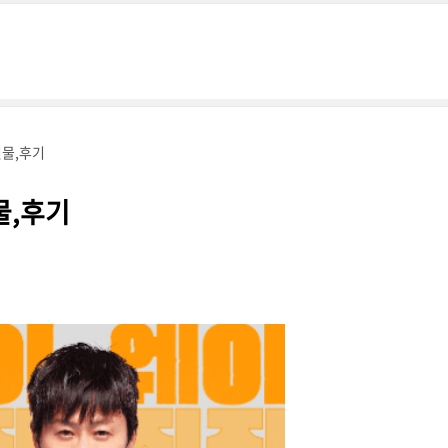
인물,후기
물,후기