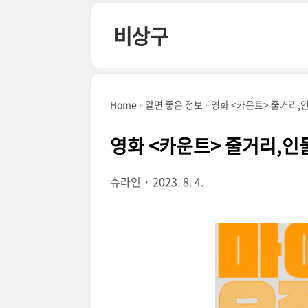
본문 바로가기
비상구
Home
알면 좋은 정보
영화 <카운트> 줄거리,
영화 <카운트> 줄거리,인
슈라인
2023. 8. 4.