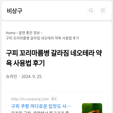
본문 바로가기
비상구
Home
알면 좋은 정보
구피 꼬리마름병 갈라짐 네오테라 약욕 사용법 후기
구피 꼬리마름병 갈라짐 네오테라 약
욕 사용법 후기
슈라인
2024. 9. 25.
http://m.coupang.com
광고
구피 쿠팡 까다로운 입맛도 사로
잡는