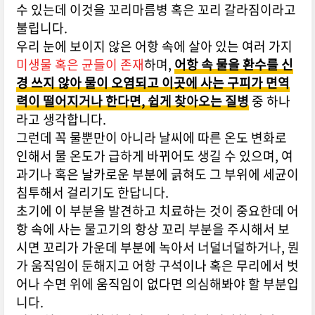
수 있는데 이것을 꼬리마름병 혹은 꼬리 갈라짐이라고
불립니다.
우리 눈에 보이지 않은 어항 속에 살아 있는 여러 가지
미생물 혹은 균들이 존재
하며,
어항 속 물을 환수를 신
경 쓰지 않아 물이 오염되고 이곳에 사는 구피가
면역
력이 떨어지거나 한다면, 쉽게 찾아오는 질병
중 하나
라고 생각합니다.
그런데 꼭 물뿐만이 아니라 날씨에 따른 온도 변화로
인해서 물 온도가 급하게 바뀌어도 생길 수 있으며, 여
과기나 혹은 날카로운 부분에 긁혀도 그 부위에 세균이
침투해서 걸리기도 한답니다.
초기에 이 부분을 발견하고 치료하는 것이 중요한데 어
항 속에 사는 물고기의 항상 꼬리 부분을 주시해서 보
시면 꼬리가 가운데 부분에 녹아서 너덜너덜하거나, 뭔
가 움직임이 둔해지고 어항 구석이나 혹은 무리에서 벗
어나 수면 위에 움직임이 없다면 의심해봐야 할 부분입
니다.