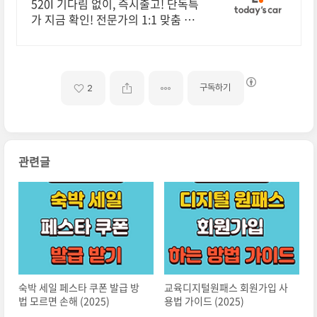
원하는 조건
520I 기다림 없이, 즉시출고! 단독특
가 지금 확인! 전문가의 1:1 맞춤 컨
설팅으로 합리적으로 장기렌트/리스
를 이용해 보세요!
구독하기
2
관련글
숙박 세일 페스타 쿠폰 발급 방
교육디지털원패스 회원가입 사
법 모르면 손해 (2025)
용법 가이드 (2025)