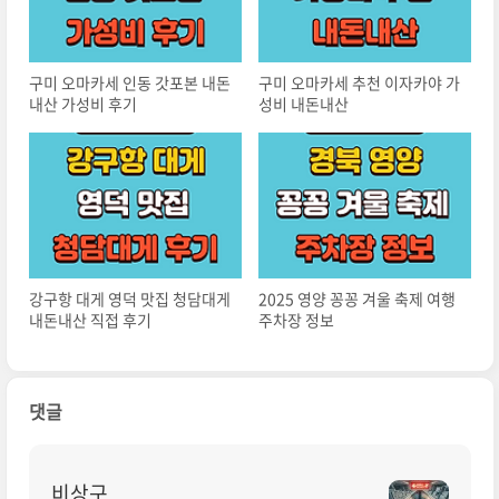
구미 오마카세 인동 갓포본 내돈
구미 오마카세 추천 이자카야 가
내산 가성비 후기
성비 내돈내산
강구항 대게 영덕 맛집 청담대게
2025 영양 꽁꽁 겨울 축제 여행
내돈내산 직접 후기
주차장 정보
댓글
비상구