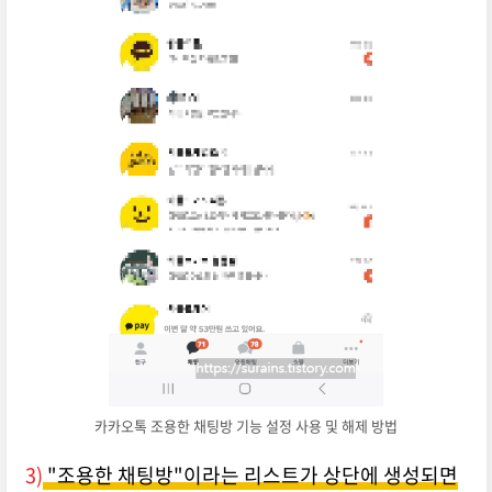
카카오톡 조용한 채팅방 기능 설정 사용 및 해제 방법
3)
"조용한 채팅방"이라는 리스트가 상단에 생성되면