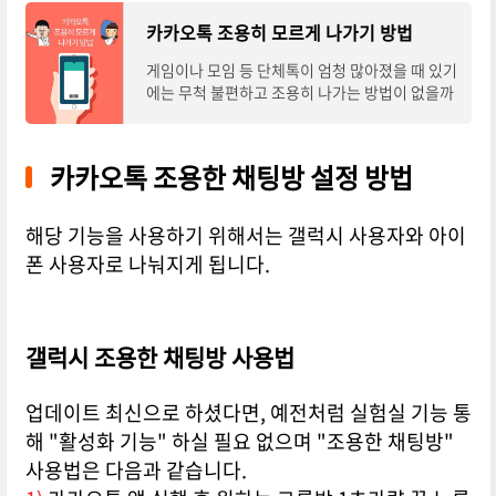
카카오톡 조용히 모르게 나가기 방법
게임이나 모임 등 단체톡이 엄청 많아졌을 때 있기
에는 무척 불편하고 조용히 나가는 방법이 없을까
생각을 한 번쯤은 해보셨을 겁니다. 오늘은 카카오
톡 조용히 모르게 나가기 방법에 대해 포
카카오톡 조용한 채팅방 설정 방법
해당 기능을 사용하기 위해서는 갤럭시 사용자와 아이
폰 사용자로 나눠지게 됩니다.
갤럭시 조용한 채팅방 사용법
업데이트 최신으로 하셨다면, 예전처럼 실험실 기능 통
해 "활성화 기능" 하실 필요 없으며 "조용한 채팅방"
사용법은 다음과 같습니다.