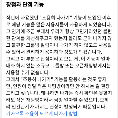
장점과 단점 기능
작년에 사용했던 "조용히 나가기" 기능이 도입된 이후
로 해당 기능을 많은 사용자들이 사용하게 되었습니다.
그 인기에 조금 보태서 우리가 항상 고민거리였던 불편
한 관계를 개선해주고자 했는지 몰라도 굳이 나가지 않
고 불편한 그룹방 알람이나 나가기 하지 않고도 사용할
수 있어서 관리하기 용이하다 정도가 되겠습니다.
그리고 이 부분은 단점이라고 보는 게, 이 기능이 얼마
대화 하지 않는 소규모 그룹방 또는 오픈채팅방에서는
사용할 수가 없습니다.
그래서 "조용히 나가기" 기능을 활용하는 것도 좋지
만, 인원이 정말 적은 채팅방이라면 안 하시는 걸 권장
드리고 싶습니다. 왜냐하면 나가는 즉시 확인은 못할지
라도 작은 채팅방이라서 금방 알아챌 수 있으며, 오히
려 인간관계가 깨지는 현상이 발생되기 때문입니다.
카카오톡 조용히 모르게 나가기 방법