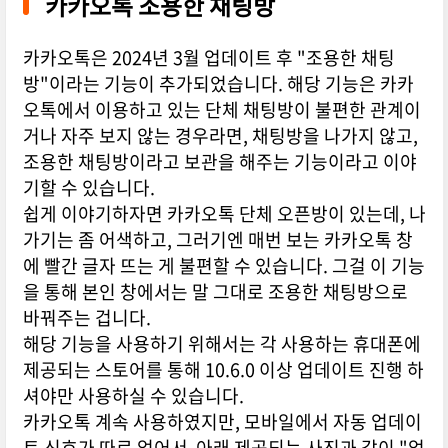
카카오톡 조용한 채팅방
카카오톡은 2024년 3월 업데이트 후 "조용한 채팅
방"이라는 기능이 추가되었습니다. 해당 기능은 카카
오톡에서 이용하고 있는 단체 채팅방이 불편한 관계이
거나 자주 보지 않는 경우라면, 채팅방을 나가지 않고,
조용한 채팅방이라고 보관을 해주는 기능이라고 이야
기할 수 있습니다.
쉽게 이야기하자면 카카오톡 단체 오픈방이 있는데, 나
가기는 좀 어색하고, 그러기엔 매번 보는 카카오톡 창
에 빨간 글자 뜨는 게 불편할 수 있습니다. 그걸 이 기능
을 통해 본인 창에서는 말 그대로 조용한 채팅방으로
바꿔주는 겁니다.
해당 기능을 사용하기 위해서는 각 사용하는 휴대폰에
제공되는 스토어를 통해 10.6.0 이상 업데이트 진행 하
셔야만 사용하실 수 있습니다.
카카오톡 계속 사용하였지만, 모바일에서 자동 업데이
트 신호가 따로 없어서 아래 제공되는 사진과 같이 "업