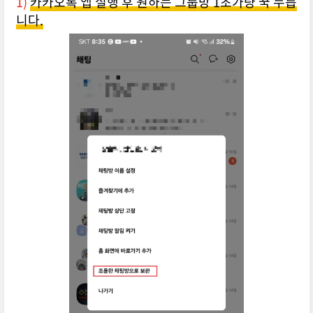
1)
카카오톡 앱 실행 후 원하는 그룹방 1초가량 꾹 누릅
니다.