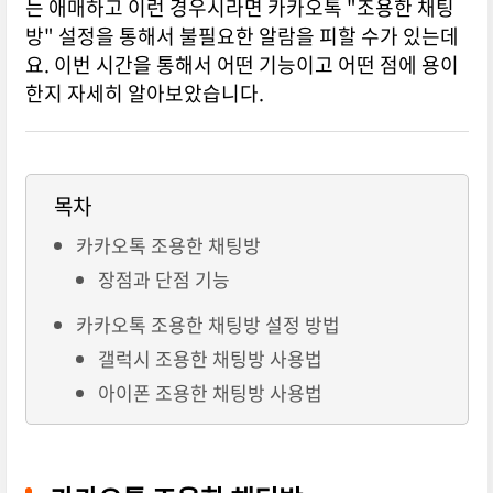
는 애매하고 이런 경우시라면 카카오톡 "조용한 채팅
방" 설정을 통해서 불필요한 알람을 피할 수가 있는데
요. 이번 시간을 통해서 어떤 기능이고 어떤 점에 용이
한지 자세히 알아보았습니다.
목차
카카오톡 조용한 채팅방
장점과 단점 기능
카카오톡 조용한 채팅방 설정 방법
갤럭시 조용한 채팅방 사용법
아이폰 조용한 채팅방 사용법