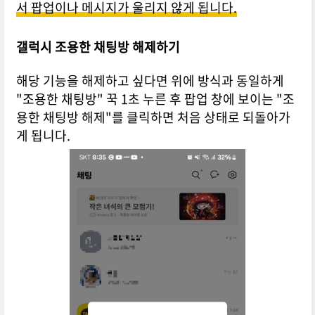
서 팝업이나 메시지가 울리지 않게 됩니다.
갤럭시 조용한 채팅방 해제하기
해당 기능을 해제하고 싶다면 위에 방식과 동일하게
"조용한 채팅방" 꾹 1초 누른 후 팝업 창에 보이는 "조
용한 채팅방 해제"를 클릭하면 처음 상태로 되돌아가
게 됩니다.