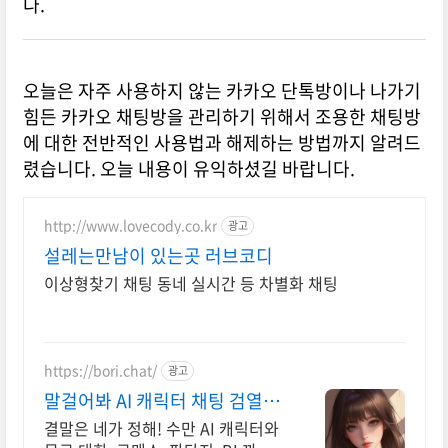
다.
오늘은 자주 사용하지 않는 카카오 단톡방이나 나가기
힘든 카카오 채팅방을 관리하기 위해서 조용한 채팅방
에 대한 전반적인 사용법과 해제하는 방법까지 알려드
렸습니다. 오늘 내용이 유익하셨길 바랍니다.
http://www.lovecody.co.kr
광고
설레는만남이 있는곳 러브코디
이상형찾기 채팅 동네 실시간 등 차별화 채팅
https://bori.chat/
광고
말걸어봐 AI 캐릭터 채팅 검열없
는 자유대화
결말은 네가 정해! 수만 AI 캐릭터와