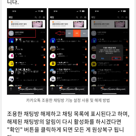
니다.
카카오톡 조용한 채팅방 기능 설정 사용 및 해제 방법
조용한 채팅방 해제하고 채팅 목록에 표시된다고 하며,
해제된 채팅방의 알림이 다시 활성화를 하시겠다면
"확인" 버튼을 클릭하게 되면 모든 게 원상복구 됩니